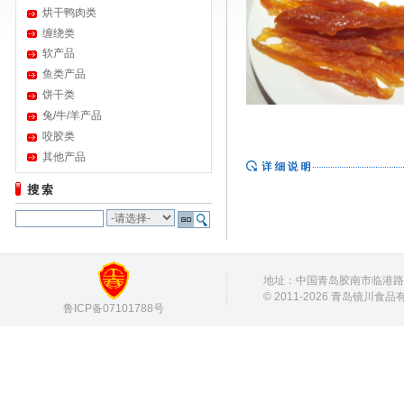
烘干鸭肉类
缠绕类
软产品
鱼类产品
饼干类
兔/牛/羊产品
咬胶类
其他产品
地址：中国青岛胶南市临港路8号/26
© 2011-2026 青岛镜川食
鲁ICP备07101788号